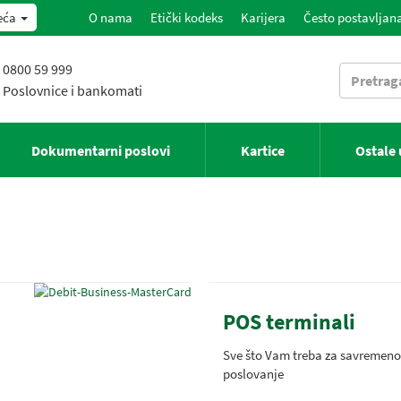
eća
O nama
Etički kodeks
Karijera
Često postavljana
0800 59 999
Poslovnice i bankomati
Dokumentarni poslovi
Kartice
Ostale
POS terminali
Sve što Vam treba za savremeno
poslovanje