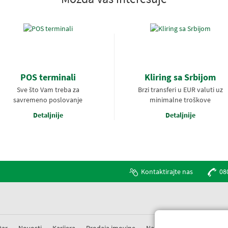
POS terminali
Kliring sa Srbijom
Sve što Vam treba za
Brzi transferi u EUR valuti uz
savremeno poslovanje
minimalne troškove
Detaljnije
Detaljnije
Kontaktirajte nas
08