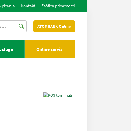
 pitanja
Kontakt
Zaštita privatnosti
ATOS BANK Online
 usluge
Online servisi