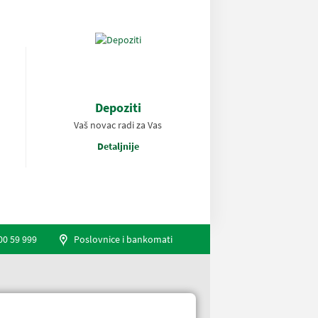
Depoziti
Vaš novac radi za Vas
Detaljnije
00 59 999
Poslovnice i bankomati