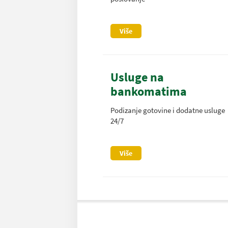
Više
Usluge na
bankomatima
Podizanje gotovine i dodatne usluge
24/7
Više