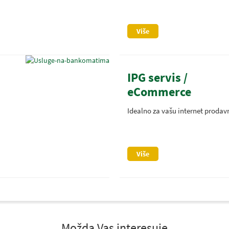
Više
IPG servis /
eCommerce
Idealno za vašu internet prodav
Više
Možda Vas interesuje