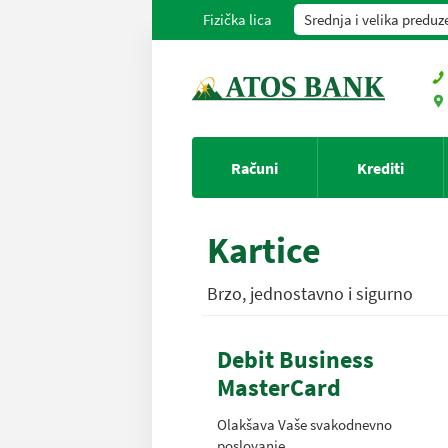
Fizička lica
Srednja i velika preduz
Računi
Krediti
Kartice
Brzo, jednostavno i sigurno
Debit Business
MasterCard
Olakšava Vaše svakodnevno
poslovanje