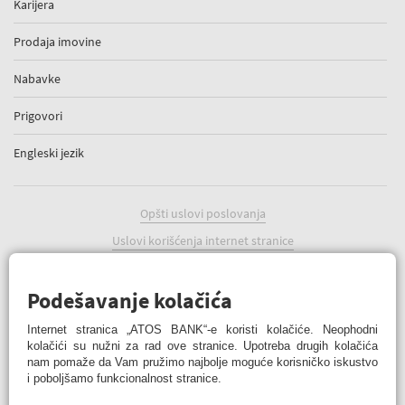
Karijera
Prodaja imovine
Nabavke
Prigovori
Engleski jezik
Opšti uslovi poslovanja
Uslovi korišćenja internet stranice
Politika kolačića
Podešavanje kolačića
Podešavanje kolačića
Internet stranica „ATOS BANK“-e koristi kolačiće. Neophodni
kolačići su nužni za rad ove stranice. Upotreba drugih kolačića
nam pomaže da Vam pružimo najbolje moguće korisničko iskustvo
i poboljšamo funkcionalnost stranice.