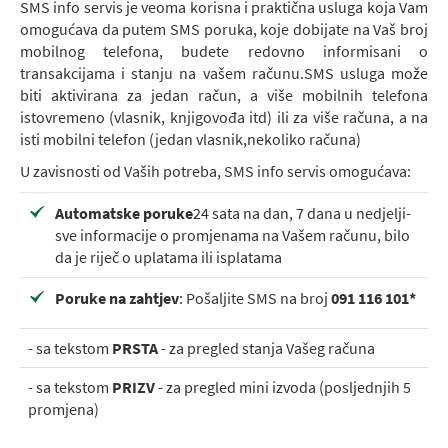
SMS info servis je veoma korisna i praktična usluga koja Vam
omogućava da putem SMS poruka, koje dobijate na Vaš broj
mobilnog telefona, budete redovno informisani o
transakcijama i stanju na vašem računu.SMS usluga može
biti aktivirana za jedan račun, a više mobilnih telefona
istovremeno (vlasnik, knjigovođa itd) ili za više računa, a na
isti mobilni telefon (jedan vlasnik,nekoliko računa)
U zavisnosti od Vaših potreba, SMS info servis omogućava:
Automatske poruke
24 sata na dan, 7 dana u nedjelji-
sve informacije o promjenama na Vašem računu, bilo
da je riječ o uplatama ili isplatama
Poruke na zahtjev
: Pošaljite SMS na broj
091 116 101*
- sa tekstom
PRSTA
- za pregled stanja Vašeg računa
- sa tekstom
PRIZV
- za pregled mini izvoda (posljednjih 5
promjena)