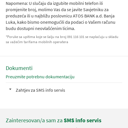
Napomena: U slučaju da izgubite mobilni telefon ili
promjenite broj, molimo Vas da se javite Savjetniku za
preduzeća ili u najbližu poslovnicu ATOS BANK a.d. Banja
Luka, kako bismo onemogućili da podaci o Vašem računu
budu dostupni neovlašćenim licima.
*Poruke sa upitima koje se šalju na broj 091 116 101 se naplaćuju u skladu
sa važećim tarifama mobilnih operatera
Dokumenti
Preuzmite potrebnu dokumentaciju
Zahtjev za SMS info servis
Zainteresovan/a sam za
SMS info servis