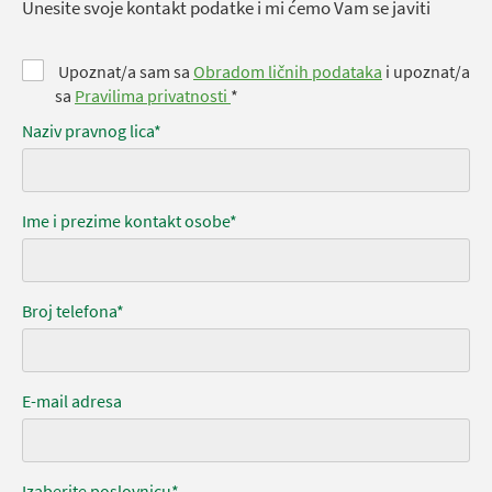
Unesite svoje kontakt podatke i mi ćemo Vam se javiti
Upoznat/a sam sa
Obradom ličnih podataka
i upoznat/a
sa
Pravilima privatnosti
*
Naziv pravnog lica*
Ime i prezime kontakt osobe*
Broj telefona*
E-mail adresa
Izaberite poslovnicu*