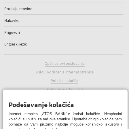
Prodaja imovine
Nabavke
Prigovori
Engleski jezik
Opšti uslovi poslovanja
Uslovi korišćenja internet stranice
Politika kolačića
Podešavanje kolačića
Podešavanje kolačića
Internet stranica „ATOS BANK“-e koristi kolačiće. Neophodni
kolačići su nužni za rad ove stranice. Upotreba drugih kolačića nam
pomaže da Vam pružimo najbolje moguće korisničko iskustvo i
ATOS BANK Online