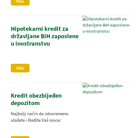
Više
Hipotekarni kredit za
državljane BiH zaposlene
u inostranstvu
Više
Kredit obezbijeđen
depozitom
Najbolji način da istovremeno
ulažete i štedite Vaš novac