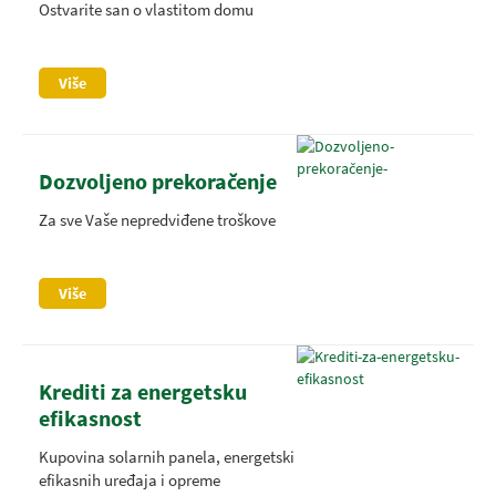
Ostvarite san o vlastitom domu
Više
Dozvoljeno prekoračenje
Za sve Vaše nepredviđene troškove
Više
Krediti za energetsku
efikasnost
Kupovina solarnih panela, energetski
efikasnih uređaja i opreme