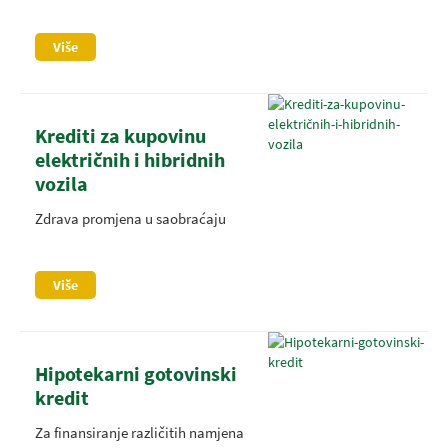
Više
Krediti za kupovinu
električnih i hibridnih
vozila
Zdrava promjena u saobraćaju
Više
Hipotekarni gotovinski
kredit
Za finansiranje različitih namjena