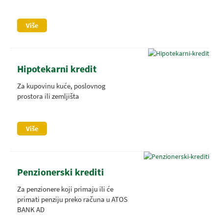
Više
Hipotekarni kredit
Za kupovinu kuće, poslovnog
prostora ili zemljišta
Više
Penzionerski krediti
Za penzionere koji primaju ili će
primati penziju preko računa u ATOS
BANK AD