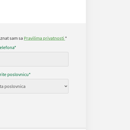
oznat sam sa
Pravilima privatnosti
*
telefona*
rite poslovnicu*