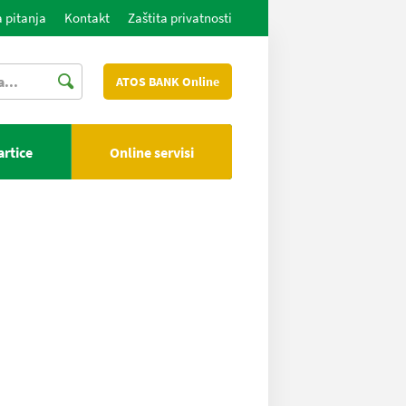
 pitanja
Kontakt
Zaštita privatnosti
ATOS BANK Online
artice
Online servisi