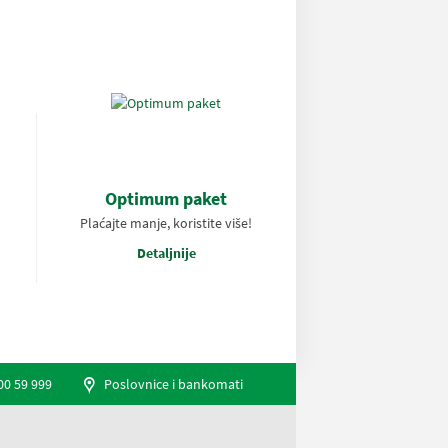
Optimum paket
Plaćajte manje, koristite više!
Detaljnije
00 59 999
Poslovnice i bankomati