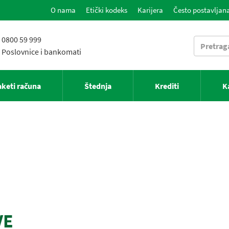
O nama
Etički kodeks
Karijera
Često postavljana
0800 59 999
Poslovnice i bankomati
aketi računa
Štednja
Krediti
K
VE