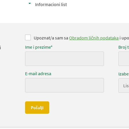
Informacioni list
Upoznat/a sam sa
Obradom ličnih podataka
i up
Ime i prezime*
Broj 
i
E-mail adresa
Izabe
Pošalji