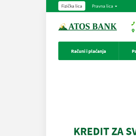
Fizička lica
Pravna lica
Računi i plaćanja
P
KREDIT ZA S