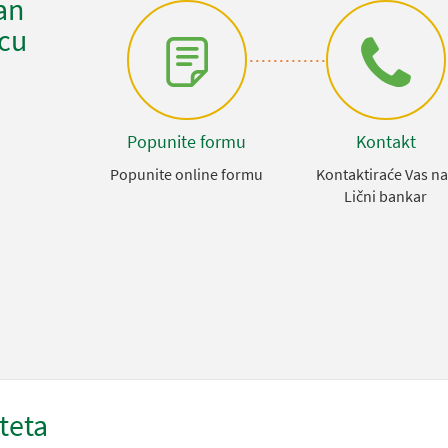
an
icu
Popunite formu
Kontakt
Popunite online formu
Kontaktiraće Vas n
Lični bankar
teta