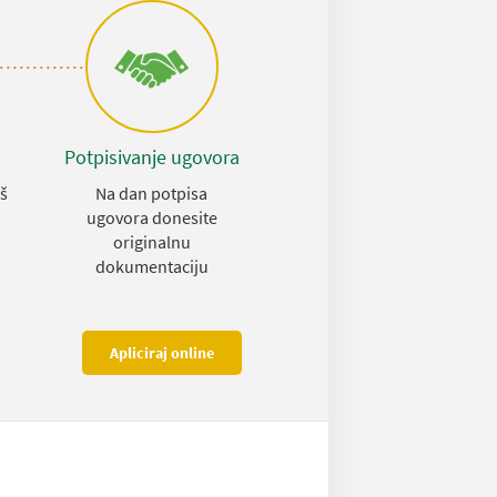
Potpisivanje ugovora
aš
Na dan potpisa
ugovora donesite
originalnu
dokumentaciju
Apliciraj online