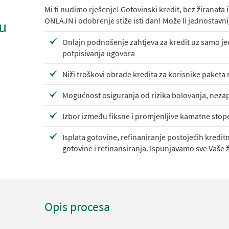
Mi ti nudimo rješenje! Gotovinski kredit, bez žiranata
ONLAJN i odobrenje stiže isti dan! Može li jednostavnij
u
Onlajn podnošenje zahtjeva za kredit uz samo jed
potpisivanja ugovora
Niži troškovi obrade kredita za korisnike paketa
Mogućnost osiguranja od rizika bolovanja, nezapo
Izbor između fiksne i promjenljive kamatne stop
Isplata gotovine, refinaniranje postojećih kredit
gotovine i refinansiranja. Ispunjavamo sve Vaše ž
Opis procesa