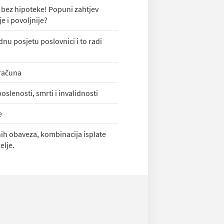
 i bez hipoteke! Popuni zahtjev
e i povoljnije?
nu posjetu poslovnici i to radi
 računa
slenosti, smrti i invalidnosti
e
nih obaveza, kombinacija isplate
elje.