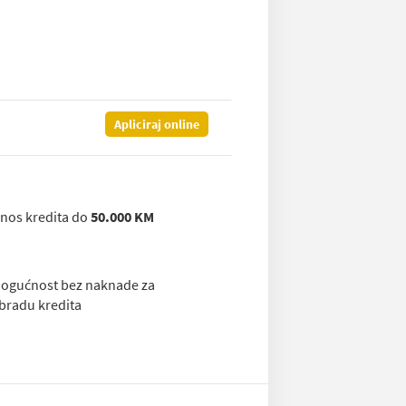
Apliciraj online
znos kredita do
50.000 KM
ogućnost bez naknade za
bradu kredita