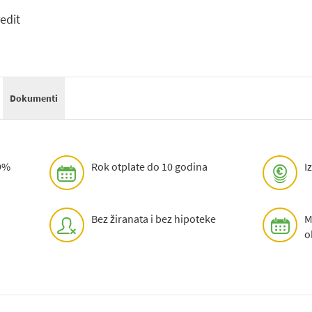
edit
Dokumenti
49%
Rok otplate do 10 godina
I
Bez žiranata i bez hipoteke
M
o