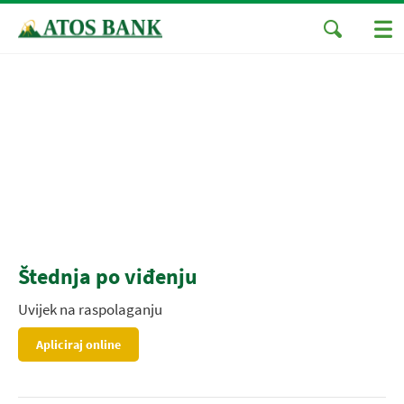
Štednja po viđenju
Uvijek na raspolaganju
Apliciraj online