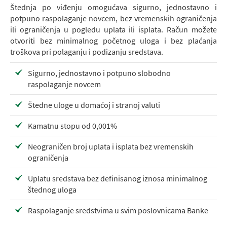
Štednja po viđenju omogućava sigurno, jednostavno i
potpuno raspolaganje novcem, bez vremenskih ograničenja
ili ograničenja u pogledu uplata ili isplata. Račun možete
otvoriti bez minimalnog početnog uloga i bez plaćanja
troškova pri polaganju i podizanju sredstava.
Sigurno, jednostavno i potpuno slobodno
raspolaganje novcem
Štedne uloge u domaćoj i stranoj valuti
Kamatnu stopu od 0,001%
Neograničen broj uplata i isplata bez vremenskih
ograničenja
Uplatu sredstava bez definisanog iznosa minimalnog
štednog uloga
Raspolaganje sredstvima u svim poslovnicama Banke