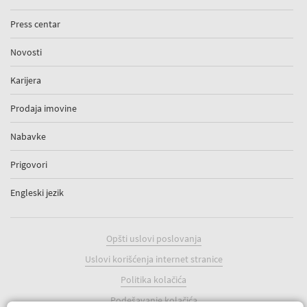
Press centar
Novosti
Karijera
Prodaja imovine
Nabavke
Prigovori
Engleski jezik
Opšti uslovi poslovanja
Uslovi korišćenja internet stranice
Politika kolačića
Podešavanje kolačića