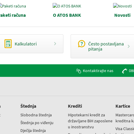
aketi računa
O ATOS BANK
Novosti
Kalkulatori
Često postavljana
pitanja
Kontaktirajte nas
08
a
Štednja
Krediti
Kartice
t
Slobodna štednja
Hipotekarni kredit za
Mastercar
državljane BiH zaposlene
kreditna k
t
Štednja po viđenju
u inostranstvu
Visa Class
Dječija štednja