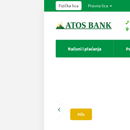
Fizička lica
Pravna lica
Računi i plaćanja
P
Više