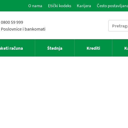
O nama
Etički kodeks
Karijera
Često postavljana
0800 59 999
Poslovnice i bankomati
aketi računa
Štednja
Krediti
K