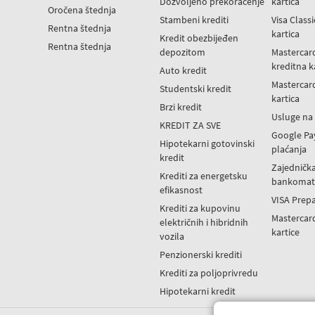
Dozvoljeno prekoračenje
kartica
Oročena štednja
Stambeni krediti
Visa Class
Rentna štednja
kartica
Kredit obezbijeđen
Rentna štednja
depozitom
Mastercar
kreditna k
Auto kredit
Mastercar
Studentski kredit
kartica
Brzi kredit
Usluge n
KREDIT ZA SVE
Google Pa
Hipotekarni gotovinski
plaćanja
kredit
Zajedničk
Krediti za energetsku
bankomat
efikasnost
VISA Prepa
Krediti za kupovinu
Mastercar
električnih i hibridnih
kartice
vozila
Penzionerski krediti
Krediti za poljoprivredu
Hipotekarni kredit