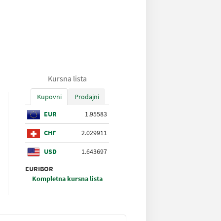
Kursna lista
Kupovni
Prodajni
EUR
1.95583
CHF
2.029911
USD
1.643697
EURIBOR
Kompletna kursna lista