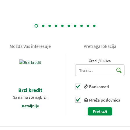
Možda Vas interesuje
Pretraga lokacija
Grad i/ili ulica
Bankomati
Brzi kredit
Sa nama ste najbrži!
Mreža poslovnica
Detaljnije
Pretraži