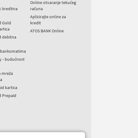
Online otvaranje tekućeg
ic kreditna
računa
Aplicirajte online za
d Gold
kredit
artica
ATOS BANK Online
d debitna
a bankomatima
y - budućnost
a mreža
a
id kartica
d Prepaid