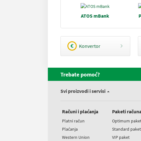
ATOS mBank
P
Konvertor
Trebate pomoć?
Svi proizvodi i servisi
Računi i plaćanja
Paketi račun
Platni račun
Optimum pake
Plaćanja
Standard pake
Western Union
VIP paket