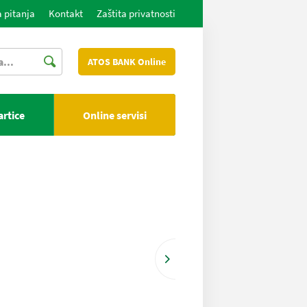
 pitanja
Kontakt
Zaštita privatnosti
ATOS BANK Online
artice
Online servisi
Više