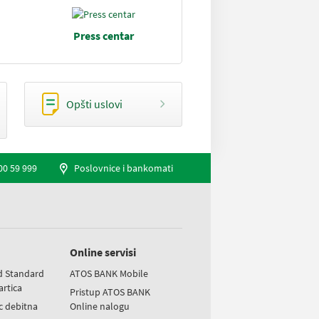
Press centar
Opšti uslovi
00 59 999
Poslovnice i bankomati
Online servisi
d Standard
ATOS BANK Mobile
artica
Pristup ATOS BANK
ic debitna
Online nalogu