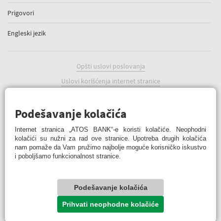
Prigovori
Engleski jezik
Opšti uslovi poslovanja
Uslovi korišćenja internet stranice
Politika kolačića
Podešavanje kolačića
Podešavanje kolačića
Internet stranica „ATOS BANK“-e koristi kolačiće. Neophodni
kolačići su nužni za rad ove stranice. Upotreba drugih kolačića
nam pomaže da Vam pružimo najbolje moguće korisničko iskustvo
i poboljšamo funkcionalnost stranice.
ATOS BANK Online
Podešavanje kolačića
© 2022 ATOS BANK a.d. Banja Luka
Prihvati neophodne kolačiće
© ATOS BANK sva prava zadržana