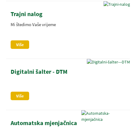
Trajni nalog
Mi štedimo Vaše vrijeme
Više
Digitalni šalter - DTM
Više
Automatska mjenjačnica