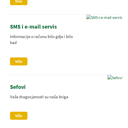
Više
SMS i e-mail servis
Informacije o računu bilo gdje i bilo
kad
Više
Sefovi
Vaše dragocjenosti su naša briga
Više