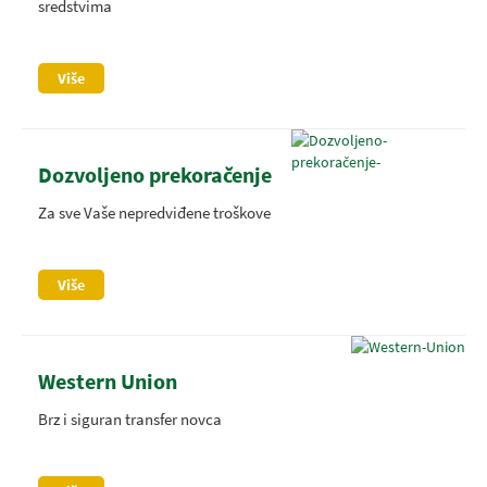
sredstvima
Više
Dozvoljeno prekoračenje
Za sve Vaše nepredviđene troškove
Više
Western Union
Brz i siguran transfer novca