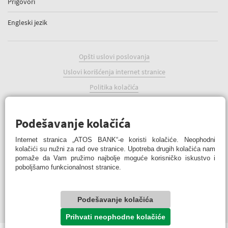
Prigovori
Engleski jezik
Opšti uslovi poslovanja
Uslovi korišćenja internet stranice
Politika kolačića
Podešavanje kolačića
Podešavanje kolačića
Internet stranica „ATOS BANK“-e koristi kolačiće. Neophodni
kolačići su nužni za rad ove stranice. Upotreba drugih kolačića nam
pomaže da Vam pružimo najbolje moguće korisničko iskustvo i
poboljšamo funkcionalnost stranice.
ATOS BANK Online
© 2022 ATOS BANK a.d. Banja Luka
Podešavanje kolačića
© ATOS BANK sva prava zadržana
Prihvati neophodne kolačiće