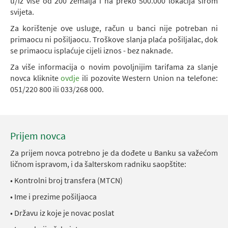
u/iz više od 200 zemalja i na preko 500.000 lokacija širom
svijeta.
Za korištenje ove usluge, račun u banci nije potreban ni
primaocu ni pošiljaocu. Troškove slanja plaća pošiljalac, dok
se primaocu isplaćuje cijeli iznos - bez naknade.
Za više informacija o novim povoljnijim tarifama za slanje
novca kliknite
ovdje
ili pozovite Western Union na telefone:
051/220 800 ili 033/268 000.
Prijem novca
Za prijem novca potrebno je da dođete u Banku sa važećom
ličnom ispravom, i da šalterskom radniku saopštite:
• Kontrolni broj transfera (MTCN)
• Ime i prezime pošiljaoca
• Državu iz koje je novac poslat