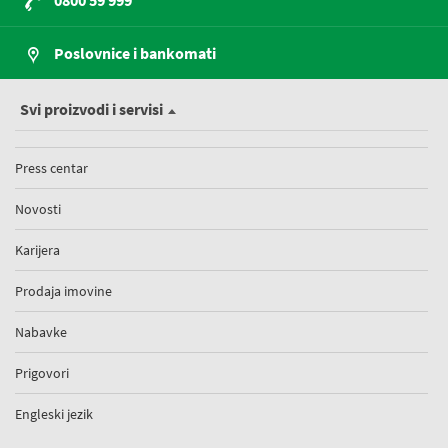
0800 59 999
Poslovnice i bankomati
Svi proizvodi i servisi
Press centar
Novosti
Karijera
Prodaja imovine
Nabavke
Prigovori
Engleski jezik