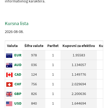
informativnog karaktera.
Kursna lista
2026-08-08.
Valuta
Šifra valute
Paritet
Kupovni za efektivu
Kupov
EUR
978
1
1.95583
AUD
036
1
1.134057
CAD
124
1
1.149776
CHF
756
1
2.029694
GBP
826
1
2.200636
USD
840
1
1.644694