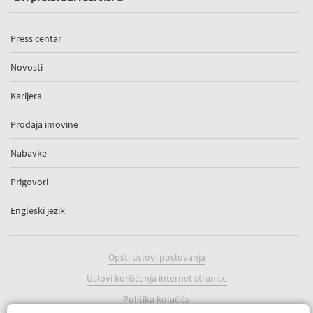
Press centar
Novosti
Karijera
Prodaja imovine
Nabavke
Prigovori
Engleski jezik
Opšti uslovi poslovanja
Uslovi korišćenja internet stranice
Politika kolačića