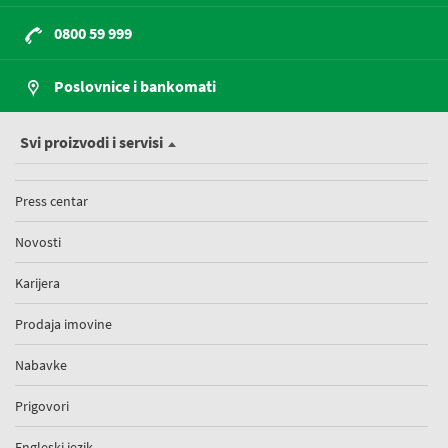
0800 59 999
Poslovnice i bankomati
Svi proizvodi i servisi
Press centar
Novosti
Karijera
Prodaja imovine
Nabavke
Prigovori
Engleski jezik