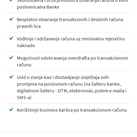
Jednostavna i brza procedura otvaranja računa u svim
poslovnicama Banke
Besplatno otvaranje transakcionih i deviznih računa
pravnih lica
Vođenje i održavanje računa uz minimalnu mjesečnu
naknadu
Mogućnost odobravanja overdrafta po transakcionom
računu
Uvid u stanje kao i dostavljanje izvještaja svih
promjena na poslovnom računu (na šalteru banke,
digitalnom šalteru - DTM, elektronski, putem e-maila i
SMS-a)
Korišćenje business kartica po transakcionom računu