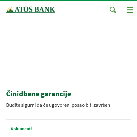
Činidbene garancije
Budite sigurni da će ugovoreni posao biti završen
Dokumenti