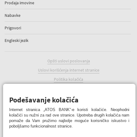
Prodaja imovine
Nabavke
Prigovori
Engleski jezik
Opšti uslovi poslovanja
Uslovi korišćenja internet stranice
Politika kolačića
Podešavanje kolačića
Podešavanje kolačića
Internet stranica „ATOS BANK“-e koristi kolačiće. Neophodni
kolačići su nužni za rad ove stranice. Upotreba drugih kolačića nam
pomaže da Vam pružimo najbolje moguće korisničko iskustvo i
poboljšamo funkcionalnost stranice.
ATOS BANK Online