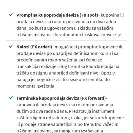
Promptna kupoprodaja deviza (FX spot)
- kupovina ili
prodaja deviza sa rokom poravnanja do dva radna
dana, po kursu ugovorenom u skladu sa važećim
tržišnim uslovima i bez dodatnih troškova konverzije.
Nalozi (FX orderi)
- mogućnost promptne kupovine ili
prodaje deviza po unaprijed definisanom kursu i sa
predefinisanim rokom važenja, pri čemu se
transakcija realizuje istog trenutka kada kretanja na
tržištu dostignu unaprijed definisani nivo. Opoziv
naloga je moguće izvršiti u svakom trenutku do
momenta izvršenja.
Terminska kupoprodaja deviza (FX forward)
-
kupovina ili prodaja deviza sa rokom poravnanja
dužim od dva radna dana. Predstavlja instrument
zaštite klijenta od valutnog rizika, jer se kurs kupovine
ili prodaje strane valute fiksira po trenutno važećim
tržišnim uslovima, sa namjerom izvršavanja