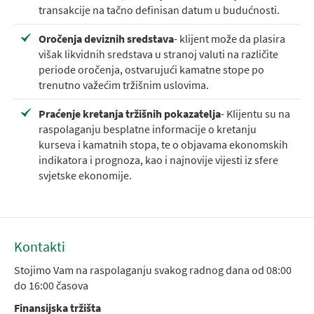
transakcije na tačno definisan datum u budućnosti.
Oročenja deviznih sredstava
- klijent može da plasira
višak likvidnih sredstava u stranoj valuti na različite
periode oročenja, ostvarujući kamatne stope po
trenutno važećim tržišnim uslovima.
Praćenje kretanja tržišnih pokazatelja
- Klijentu su na
raspolaganju besplatne informacije o kretanju
kurseva i kamatnih stopa, te o objavama ekonomskih
indikatora i prognoza, kao i najnovije vijesti iz sfere
svjetske ekonomije.
Kontakti
Stojimo Vam na raspolaganju svakog radnog dana od 08:00
do 16:00 časova
Finansijska tržišta