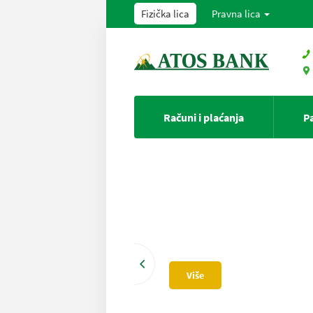
Fizička lica
Pravna lica
Računi i plaćanja
P
Više