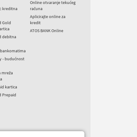
Online otvaranje tekućeg
ic kreditna
računa
Aplicirajte online za
d Gold
kredit
artica
ATOS BANK Online
d debitna
a bankomatima
y - budućnost
a mreža
a
id kartica
d Prepaid