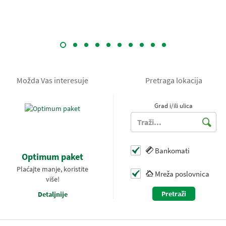
Možda Vas interesuje
Pretraga lokacija
Grad i/ili ulica
Bankomati
Optimum paket
Plaćajte manje, koristite
Mreža poslovnica
više!
Pretraži
Detaljnije