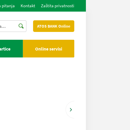
 pitanja
Kontakt
Zaštita privatnosti
ATOS BANK Online
artice
Online servisi
Više