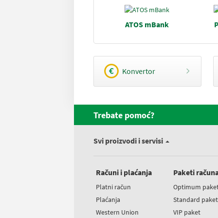
ATOS mBank
P
Konvertor
Trebate pomoć?
Svi proizvodi i servisi
Računi i plaćanja
Paketi račun
Platni račun
Optimum pake
Plaćanja
Standard pake
Western Union
VIP paket