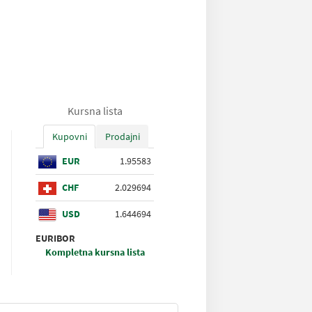
Kursna lista
Kupovni
Prodajni
EUR
1.95583
CHF
2.029694
USD
1.644694
EURIBOR
Kompletna kursna lista