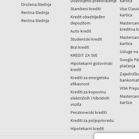
Dozvoljeno prekoračenje
kartica
Oročena štednja
Stambeni krediti
Visa Class
Rentna štednja
kartica
Kredit obezbijeđen
Rentna štednja
depozitom
Mastercar
kreditna k
Auto kredit
Mastercar
Studentski kredit
kartica
Brzi kredit
Usluge n
KREDIT ZA SVE
Google Pa
Hipotekarni gotovinski
plaćanja
kredit
Zajedničk
Krediti za energetsku
bankomat
efikasnost
VISA Prepa
Krediti za kupovinu
Mastercar
električnih i hibridnih
kartice
vozila
Penzionerski krediti
Krediti za poljoprivredu
Hipotekarni kredit