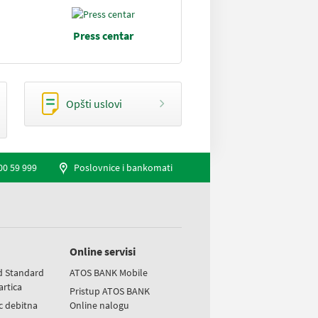
Press centar
Opšti uslovi
00 59 999
Poslovnice i bankomati
Online servisi
d Standard
ATOS BANK Mobile
artica
Pristup ATOS BANK
ic debitna
Online nalogu