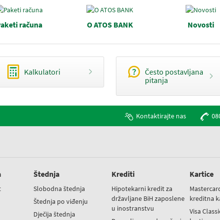
aketi računa
O ATOS BANK
Novosti
Kalkulatori
Često postavljana
pitanja
Kontaktirajte nas
08
a
Štednja
Krediti
Kartice
t
Slobodna štednja
Hipotekarni kredit za
Mastercar
državljane BiH zaposlene
kreditna k
t
Štednja po viđenju
u inostranstvu
Visa Class
Dječija štednja