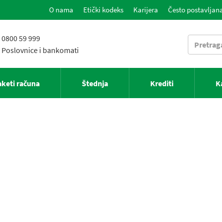
O nama
Etički kodeks
Karijera
Često postavljana
0800 59 999
Poslovnice i bankomati
aketi računa
Štednja
Krediti
K