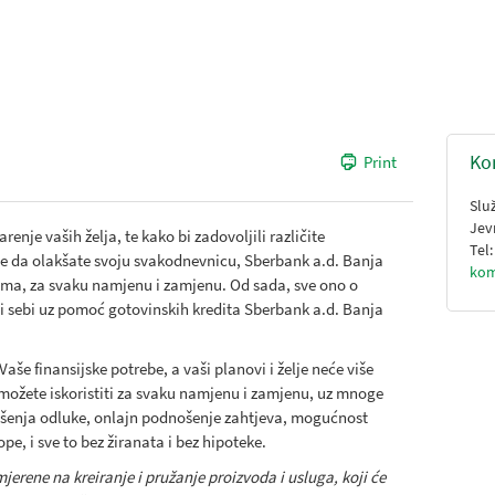
Ko
Print
Slu
Jev
nje vaših želja, te kako bi zadovoljili različite
Tel
lite da olakšate svoju svakodnevnicu, Sberbank a.d. Banja
kom
tima, za svaku namjenu i zamjenu. Od sada, sve ono o
i sebi uz pomoć gotovinskih kredita Sberbank a.d. Banja
Vaše finansijske potrebe, a vaši planovi i želje neće više
a možete iskoristiti za svaku namjenu i zamjenu, uz mnoge
ošenja odluke, onlajn podnošenje zahtjeva, mogućnost
pe, i sve to bez žiranata i bez hipoteke.
erene na kreiranje i pružanje proizvoda i usluga, koji će