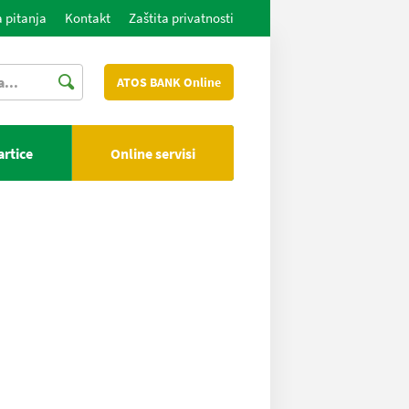
 pitanja
Kontakt
Zaštita privatnosti
ATOS BANK Online
artice
Online servisi