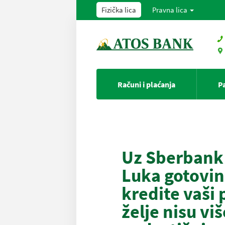
Fizička lica
Pravna lica
Računi i plaćanja
P
Uz Sberbank 
Luka gotovi
kredite vaši 
želje nisu viš