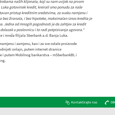
trebama naših klijenata, koji su nam uvijek na prvom
Luka gotovinski kredit, kreirali smo ponudu za naše
ostavan pristup kreditnim sredstvima, za svaku namjenu i
bez žiranata, i bez hipoteke, maksimalan iznos kredita je
na. Jedna od mnogih pogodnosti je da zahtjev za kredit
dolazak u poslovnicu i to radi potpisivanja ugovora.“
je i mreža filijala Sberbank a.d. Banja Luka.
 namjenu i zamjenu, kao i za sve ostale proizvode
nijeti onlajn, putem internet stranice
ete i putem Mobilnog bankarstva – mSberbankBL i
ing.
Kontaktirajte nas
08