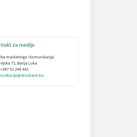
ntakt za medije
žba marketinga i komunikacija
rejska 71, Banja Luka
: +387 51 246 441
unikacije@atosbank.ba