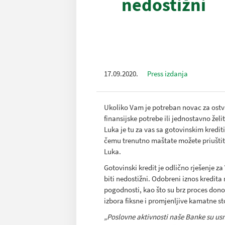
nedostižni
17.09.2020.
Press izdanja
Ukoliko Vam je potreban novac za ostvare
finansijske potrebe ili jednostavno že
Luka je tu za vas sa gotovinskim kredi
čemu trenutno maštate možete priuštit
Luka.
Gotovinski kredit je odlično rješenje za 
biti nedostižni. Odobreni iznos kredit
pogodnosti, kao što su brz proces don
izbora fiksne i promjenljive kamatne sto
„Poslovne aktivnosti naše Banke su usmj