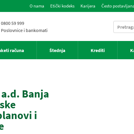
O nama
Etički kodeks
Karijera
Često postavljana
0800 59 999
Poslovnice i bankomati
aketi računa
Štednja
Krediti
K
a.d. Banja
nske
planovi i
e