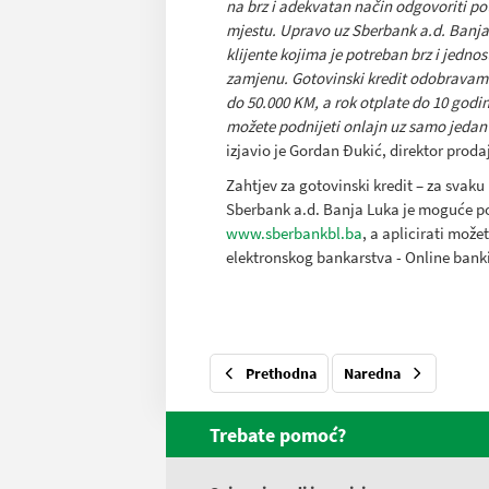
na brz i adekvatan način odgovoriti po
mjestu. Upravo uz Sberbank a.d. Banja 
klijente kojima je potreban brz i jedn
zamjenu. Gotovinski kredit odobravamo 
do 50.000 KM, a rok otplate do 10 godi
možete podnijeti onlajn uz samo jedan 
izjavio je Gordan Đukić, direktor proda
Zahtjev za gotovinski kredit – za svaku
Sberbank a.d. Banja Luka je moguće pod
www.sberbankbl.ba
, a aplicirati mož
elektronskog bankarstva - Online bank
Prethodna
Naredna
Trebate pomoć?