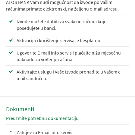
ATOS BANK Vam nudi mogućnost da izvode po Vašim
računima primate elektronski, na željenu e-mail adresu.
Izvode možete dobiti za svaki od računa koje
posedujete u banci.
Aktivacija i korištenje servisa je besplatno
Ugovorite E-mail info servis i plaćajte nižu mjesečnu
naknadu za vođenje računa
Aktivirajte uslugu i Vaše izvode pronađite u Vašem e-
mail sandučetu
Dokumenti
Preuzmite potrebnu dokumentaciju
Zahtjev za E-mail info servis