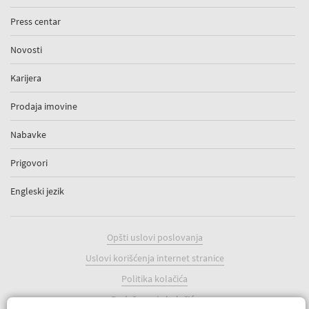
Press centar
Novosti
Karijera
Prodaja imovine
Nabavke
Prigovori
Engleski jezik
Opšti uslovi poslovanja
Uslovi korišćenja internet stranice
Politika kolačića
Podešavanje kolačića