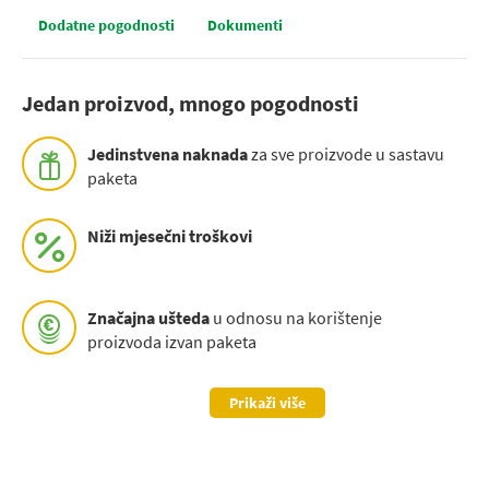
Dodatne pogodnosti
Dokumenti
Jedan proizvod, mnogo pogodnosti
Jedinstvena naknada
za sve proizvode u sastavu
paketa
Niži mjesečni troškovi
Značajna ušteda
u odnosu na korištenje
proizvoda izvan paketa
Prikaži više