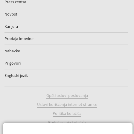
Press centar
Novosti
Karijera
Prodaja imovine
Nabavke
Prigovori
Engleski jezik
Opšti uslovi poslovanja
Uslovi korišćenja internet stranice
Politika kolačića
Podešavanje kolačića