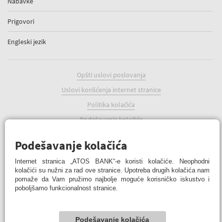
Nabavke
Prigovori
Engleski jezik
Opšti uslovi poslovanja
Uslovi korišćenja internet stranice
Politika kolačića
Podešavanje kolačića
Podešavanje kolačića
Internet stranica „ATOS BANK“-e koristi kolačiće. Neophodni
kolačići su nužni za rad ove stranice. Upotreba drugih kolačića nam
pomaže da Vam pružimo najbolje moguće korisničko iskustvo i
ATOS BANK Online
poboljšamo funkcionalnost stranice.
© 2022 ATOS BANK a.d. Banja Luka
Podešavanje kolačića