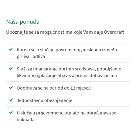
Naša ponuda
Upoznajte se sa mogućnostima koje Vam daje Overdraft
Koristi se u slučaju povremenog nesklada između
priliva i odliva
Služi za finansiranje obrtnih sredstava, poboljšanje
likvidnosti,plaćanje obaveza prema dobavljačima
Odobrava se na period do 12 mjeseci
Jednostavno obezbjeđenje
U slučaju prijevremene otplate-ne obračunava se
naknada