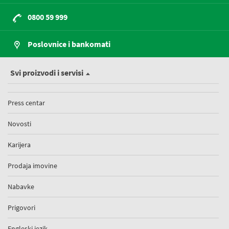
0800 59 999
Poslovnice i bankomati
Svi proizvodi i servisi
Press centar
Novosti
Karijera
Prodaja imovine
Nabavke
Prigovori
Engleski jezik