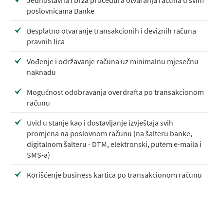
Jednostavna i brza procedura otvaranja računa u svim
poslovnicama Banke
Besplatno otvaranje transakcionih i deviznih računa
pravnih lica
Vođenje i održavanje računa uz minimalnu mjesečnu
naknadu
Mogućnost odobravanja overdrafta po transakcionom
računu
Uvid u stanje kao i dostavljanje izvještaja svih
promjena na poslovnom računu (na šalteru banke,
digitalnom šalteru - DTM, elektronski, putem e-maila i
SMS-a)
Korišćenje business kartica po transakcionom računu