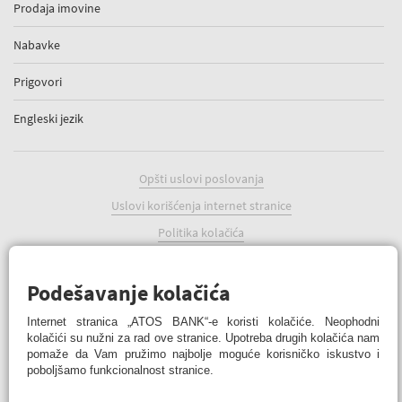
Prodaja imovine
Nabavke
Prigovori
Engleski jezik
Opšti uslovi poslovanja
Uslovi korišćenja internet stranice
Politika kolačića
Podešavanje kolačića
Podešavanje kolačića
Internet stranica „ATOS BANK“-e koristi kolačiće. Neophodni
kolačići su nužni za rad ove stranice. Upotreba drugih kolačića nam
pomaže da Vam pružimo najbolje moguće korisničko iskustvo i
poboljšamo funkcionalnost stranice.
ATOS BANK Online