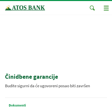
Činidbene garancije
Budite sigurni da će ugovoreni posao biti završen
Dokumenti