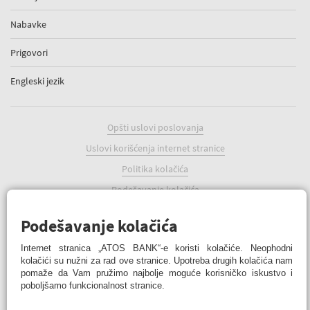
Nabavke
Prigovori
Engleski jezik
Opšti uslovi poslovanja
Uslovi korišćenja internet stranice
Politika kolačića
Podešavanje kolačića
Podešavanje kolačića
Internet stranica „ATOS BANK“-e koristi kolačiće. Neophodni
kolačići su nužni za rad ove stranice. Upotreba drugih kolačića nam
pomaže da Vam pružimo najbolje moguće korisničko iskustvo i
ATOS BANK Online
poboljšamo funkcionalnost stranice.