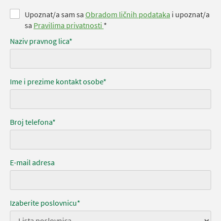
Upoznat/a sam sa
Obradom ličnih podataka
i upoznat/a
sa
Pravilima privatnosti
*
Naziv pravnog lica*
Ime i prezime kontakt osobe*
Broj telefona*
E-mail adresa
Izaberite poslovnicu*