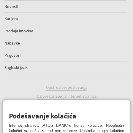
Novosti
Karijera
Prodaja imovine
Nabavke
Prigovori
Engleski jezik
Opšti uslovi poslovanja
Uslovi korišćenja internet stranice
Politika kolačića
Podešavanje kolačića
Podešavanje kolačića
Internet stranica „ATOS BANK“-e koristi kolačiće. Neophodni
kolačići su nužni za rad ove stranice. Upotreba drugih kolačića