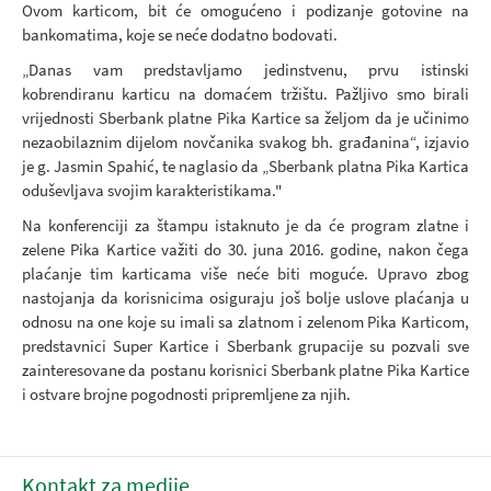
Ovom karticom, bit će omogućeno i podizanje gotovine na
bankomatima, koje se neće dodatno bodovati.
„Danas vam predstavljamo jedinstvenu, prvu istinski
kobrendiranu karticu na domaćem tržištu. Pažljivo smo birali
vrijednosti Sberbank platne Pika Kartice sa željom da je učinimo
nezaobilaznim dijelom novčanika svakog bh. građanina“, izjavio
je g. Jasmin Spahić, te naglasio da „Sberbank platna Pika Kartica
oduševljava svojim karakteristikama."
Na konferenciji za štampu istaknuto je da će program zlatne i
zelene Pika Kartice važiti do 30. juna 2016. godine, nakon čega
plaćanje tim karticama više neće biti moguće. Upravo zbog
nastojanja da korisnicima osiguraju još bolje uslove plaćanja u
odnosu na one koje su imali sa zlatnom i zelenom Pika Karticom,
predstavnici Super Kartice i Sberbank grupacije su pozvali sve
zainteresovane da postanu korisnici Sberbank platne Pika Kartice
i ostvare brojne pogodnosti pripremljene za njih.
Kontakt za medije