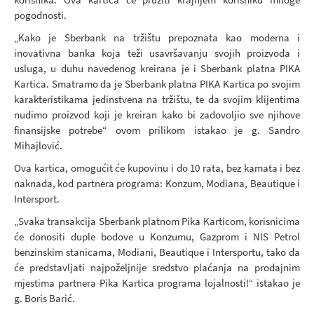
pogodnosti.
„Kako je Sberbank na tržištu prepoznata kao moderna i
inovativna banka koja teži usavršavanju svojih proizvoda i
usluga, u duhu navedenog kreirana je i Sberbank platna PIKA
Kartica. Smatramo da je Sberbank platna PIKA Kartica po svojim
karakteristikama jedinstvena na tržištu, te da svojim klijentima
nudimo proizvod koji je kreiran kako bi zadovoljio sve njihove
finansijske potrebe“ ovom prilikom istakao je g. Sandro
Mihajlović.
Ova kartica, omogućit će kupovinu i do 10 rata, bez kamata i bez
naknada, kod partnera programa: Konzum, Modiana, Beautique i
Intersport.
„Svaka transakcija Sberbank platnom Pika Karticom, korisnicima
će donositi duple bodove u Konzumu, Gazprom i NIS Petrol
benzinskim stanicama, Modiani, Beautique i Intersportu, tako da
će predstavljati najpoželjnije sredstvo plaćanja na prodajnim
mjestima partnera Pika Kartica programa lojalnosti!“ istakao je
g. Boris Barić.