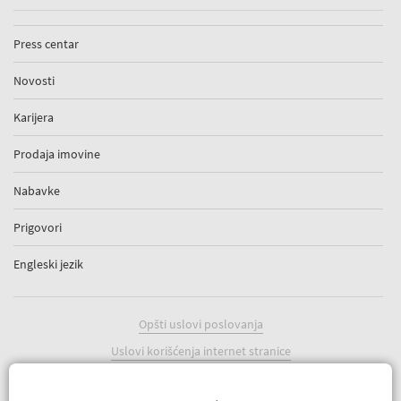
Press centar
Novosti
Karijera
Prodaja imovine
Nabavke
Prigovori
Engleski jezik
Opšti uslovi poslovanja
Uslovi korišćenja internet stranice
Politika kolačića