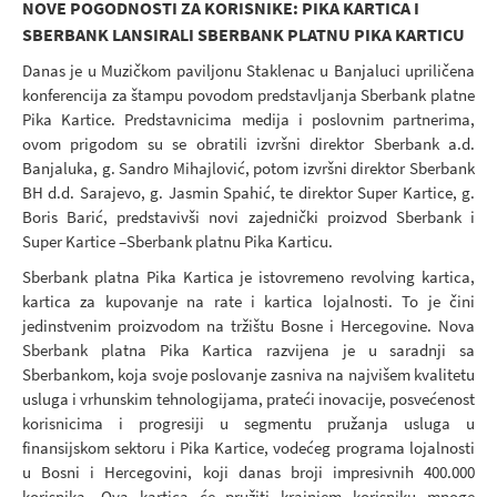
NOVE POGODNOSTI ZA KORISNIKE: PIKA KARTICA I
SBERBANK LANSIRALI SBERBANK PLATNU PIKA KARTICU
Danas je u Muzičkom paviljonu Staklenac u Banjaluci upriličena
konferencija za štampu povodom predstavljanja Sberbank platne
Pika Kartice. Predstavnicima medija i poslovnim partnerima,
ovom prigodom su se obratili izvršni direktor Sberbank a.d.
Banjaluka, g. Sandro Mihajlović, potom izvršni direktor Sberbank
BH d.d. Sarajevo, g. Jasmin Spahić, te direktor Super Kartice, g.
Boris Barić, predstavivši novi zajednički proizvod Sberbank i
Super Kartice –Sberbank platnu Pika Karticu.
Sberbank platna Pika Kartica je istovremeno revolving kartica,
kartica za kupovanje na rate i kartica lojalnosti. To je čini
jedinstvenim proizvodom na tržištu Bosne i Hercegovine. Nova
Sberbank platna Pika Kartica razvijena je u saradnji sa
Sberbankom, koja svoje poslovanje zasniva na najvišem kvalitetu
usluga i vrhunskim tehnologijama, prateći inovacije, posvećenost
korisnicima i progresiji u segmentu pružanja usluga u
finansijskom sektoru i Pika Kartice, vodećeg programa lojalnosti
u Bosni i Hercegovini, koji danas broji impresivnih 400.000
korisnika. Ova kartica će pružiti krajnjem korisniku mnoge