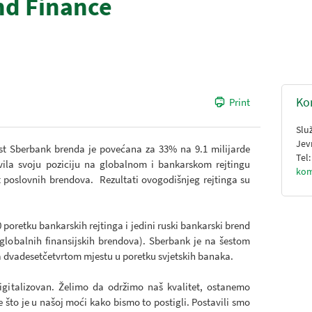
nd Finance
Ko
Print
Slu
Jev
st Sberbank brenda je povećana za 33% na 9.1 milijarde
Tel
vila svoju poziciju na globalnom i bankarskom rejtingu
kom
st poslovnih brendova. Rezultati ovogodišnjeg rejtinga su
0 poretku bankarskih rejtinga i jedini ruski bankarski brend
lobalnih finansijskih brendova). Sberbank je na šestom
dvadesetčetvrtom mjestu u poretku svjetskih banaka.
digitalizovan. Želimo da održimo naš kvalitet, ostanemo
e što je u našoj moći kako bismo to postigli. Postavili smo