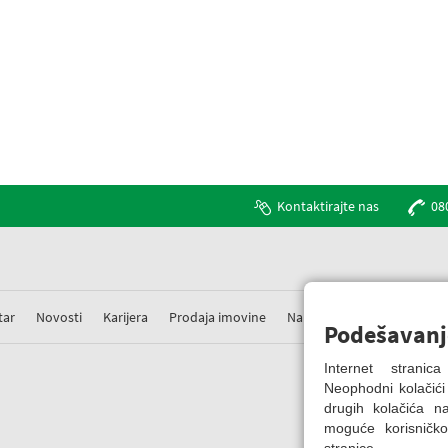
Kontaktirajte nas
08
tar
Novosti
Karijera
Prodaja imovine
Nabavke
Prigovori
Podešavanj
Internet strani
Neophodni kolačići
drugih kolačića 
moguće korisničko