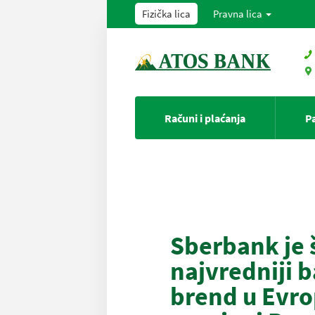
Fizička lica
Pravna lica
Računi i plaćanja
P
Sberbank je 
najvredniji 
brend u Evr