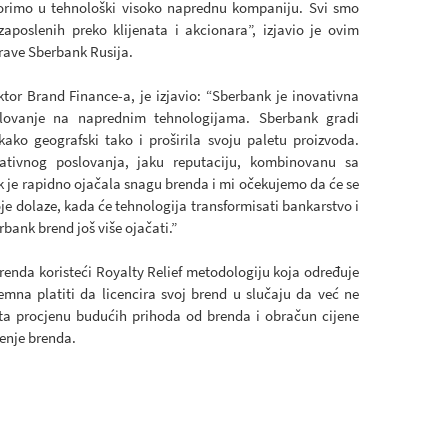
vorimo u tehnološki visoko naprednu kompaniju. Svi smo
aposlenih preko klijenata i akcionara”, izjavio je ovim
ave Sberbank Rusija.
ktor Brand Finance-a, je izjavio: “Sberbank je inovativna
slovanje na naprednim tehnologijama. Sberbank gradi
kako geografski tako i proširila svoju paletu proizvoda.
rativnog poslovanja, jaku reputaciju, kombinovanu sa
e rapidno ojačala snagu brenda i mi očekujemo da će se
e dolaze, kada će tehnologija transformisati bankarstvo i
rbank brend još više ojačati.”
renda koristeći Royalty Relief metodologiju koja određuje
emna platiti da licencira svoj brend u slučaju da već ne
ata procjenu budućih prihoda od brenda i obračun cijene
štenje brenda.