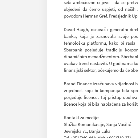
sebi ambiciozne ciljeve – da se pret
ubjeđeni da ćemo uspjeti, od naših z
povodom Herman Gref, Predsjednik Upr
David Haigh, osnivač i generalni dire
banka, koja je zasnovala svoje po
tehnološku platformu, kako bi rasla 
Sberbank posjeduje tradiciju korpo
dinamičnim menadžmentom. Sberbank j
ovakav trend nastaviti. U godinama koj
finansijski sektor, očekujemo da će Sbe
Brand Finance izračunava vrijednost b
vrijednost koju bi kompanija bila spr
posjeduje licencu. Taj pristup obuhv
licence koja bi bila naplaćena za kori
Kontakt za medije:
Služba Komunikacije, Sanja Vasilić
Jevrejska 71, Banja Luka
Tel.: 051/246-441; Mob.: 066/710-374