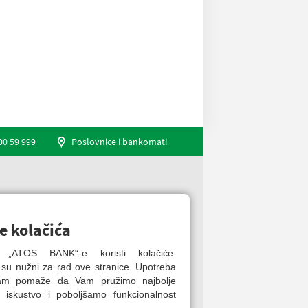
00 59 999
Poslovnice i bankomati
Engleski jezik
e kolačića
ca „ATOS BANK“-e koristi kolačiće.
 su nužni za rad ove stranice. Upotreba
nam pomaže da Vam pružimo najbolje
 iskustvo i poboljšamo funkcionalnost