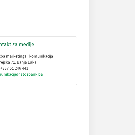
ntakt za medije
žba marketinga i komunikacija
rejska 71, Banja Luka
: +387 51 246 441
unikacije@atosbank.ba