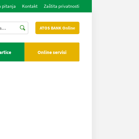
 pitanja
Kontakt
Zaštita privatnosti
ATOS BANK Online
artice
Online servisi