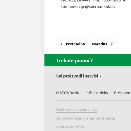
komunikacije@sberbankbl.ba
Prethodna
Naredna
Trebate pomoć?
Svi proizvodi i servisi
O ATOS BANK
Etički kodeks
Press cen
Opšti uslovi poslovanja
Uslovi korišćenja internet stranice
Politika kolačića