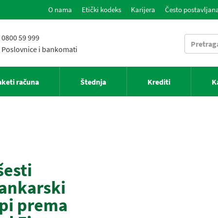
O nama
Etički kodeks
Karijera
Često postavljana
0800 59 999
Poslovnice i bankomati
aketi računa
Štednja
Krediti
K
šesti
bankarski
opi prema